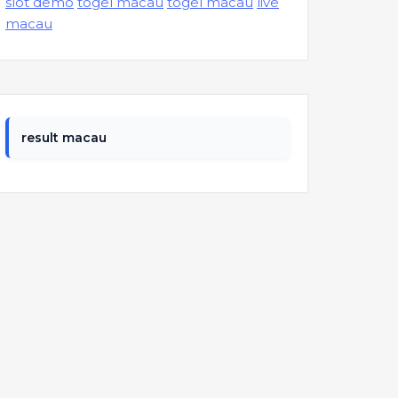
slot demo
togel macau
togel macau
live
macau
result macau