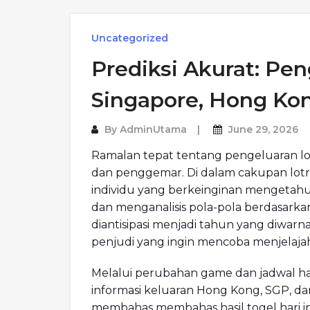
Uncategorized
Prediksi Akurat: Pe
Singapore, Hong Kon
By
AdminUtama
June 29, 2026
Ramalan tepat tentang pengeluaran lo
dan penggemar. Di dalam cakupan lotr
individu yang berkeinginan mengetah
dan menganalisis pola-pola berdasarka
diantisipasi menjadi tahun yang diwarn
penjudi yang ingin mencoba menjelaj
Melalui perubahan game dan jadwal has
informasi keluaran Hong Kong, SGP, dan
membahas membahas hasil togel hari in