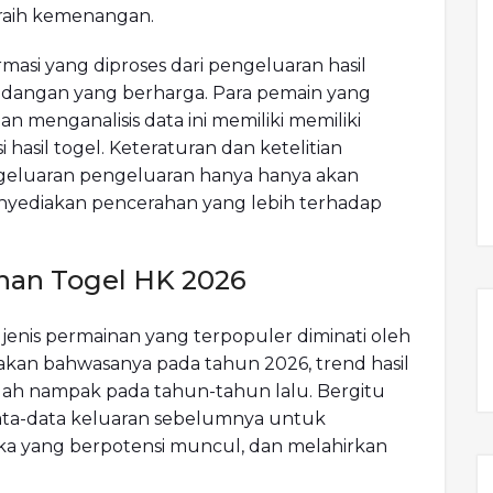
raih kemenangan.
masi yang diproses dari pengeluaran hasil
dangan yang berharga. Para pemain yang
 menganalisis data ini memiliki memiliki
asil togel. Keteraturan dan ketelitian
geluaran pengeluaran hanya hanya akan
enyediakan pencerahan yang lebih terhadap
inan Togel HK 2026
jenis permainan yang terpopuler diminati oleh
rakan bahwasanya pada tahun 2026, trend hasil
dah nampak pada tahun-tahun lalu. Bergitu
ta-data keluaran sebelumnya untuk
ka yang berpotensi muncul, dan melahirkan