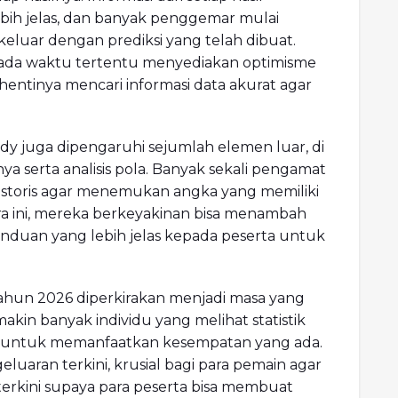
ih jelas, dan banyak penggemar mulai
uar dengan prediksi yang telah dibuat.
 pada waktu tertentu menyediakan optimisme
-hentinya mencari informasi data akurat agar
 Sdy juga dipengaruhi sejumlah elemen luar, di
ya serta analisis pola. Banyak sekali pengamat
historis agar menemukan angka yang memiliki
ra ini, mereka berkeyakinan bisa menambah
anduan yang lebih jelas kepada peserta untuk
tahun 2026 diperkirakan menjadi masa yang
kin banyak individu yang melihat statistik
ri untuk memanfaatkan kesempatan yang ada.
uaran terkini, krusial bagi para pemain agar
erkini supaya para peserta bisa membuat