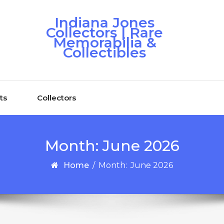
Indiana Jones
Collectors | Rare
Memorabilia &
Collectibles
ts
Collectors
Month:
June 2026
Home
/
Month:
June 2026