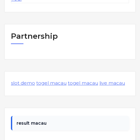
Partnership
slot demo
togel macau
togel macau
live macau
result macau