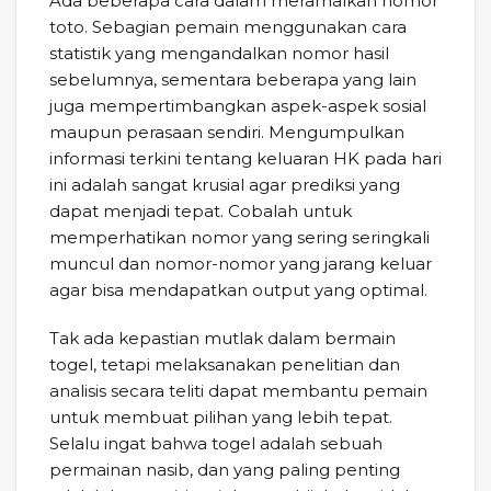
Ada beberapa cara dalam meramalkan nomor
toto. Sebagian pemain menggunakan cara
statistik yang mengandalkan nomor hasil
sebelumnya, sementara beberapa yang lain
juga mempertimbangkan aspek-aspek sosial
maupun perasaan sendiri. Mengumpulkan
informasi terkini tentang keluaran HK pada hari
ini adalah sangat krusial agar prediksi yang
dapat menjadi tepat. Cobalah untuk
memperhatikan nomor yang sering seringkali
muncul dan nomor-nomor yang jarang keluar
agar bisa mendapatkan output yang optimal.
Tak ada kepastian mutlak dalam bermain
togel, tetapi melaksanakan penelitian dan
analisis secara teliti dapat membantu pemain
untuk membuat pilihan yang lebih tepat.
Selalu ingat bahwa togel adalah sebuah
permainan nasib, dan yang paling penting