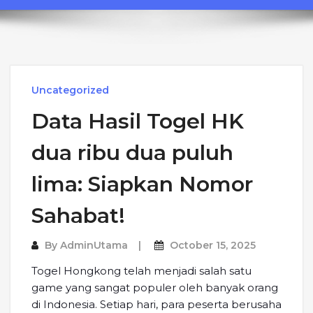
Uncategorized
Data Hasil Togel HK
dua ribu dua puluh
lima: Siapkan Nomor
Sahabat!
By
AdminUtama
October 15, 2025
Togel Hongkong telah menjadi salah satu
game yang sangat populer oleh banyak orang
di Indonesia. Setiap hari, para peserta berusaha