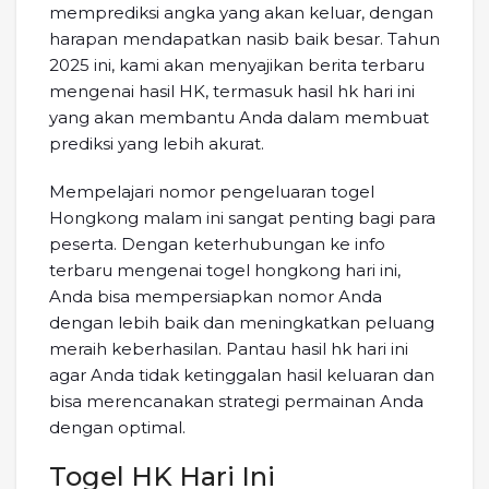
memprediksi angka yang akan keluar, dengan
harapan mendapatkan nasib baik besar. Tahun
2025 ini, kami akan menyajikan berita terbaru
mengenai hasil HK, termasuk hasil hk hari ini
yang akan membantu Anda dalam membuat
prediksi yang lebih akurat.
Mempelajari nomor pengeluaran togel
Hongkong malam ini sangat penting bagi para
peserta. Dengan keterhubungan ke info
terbaru mengenai togel hongkong hari ini,
Anda bisa mempersiapkan nomor Anda
dengan lebih baik dan meningkatkan peluang
meraih keberhasilan. Pantau hasil hk hari ini
agar Anda tidak ketinggalan hasil keluaran dan
bisa merencanakan strategi permainan Anda
dengan optimal.
Togel HK Hari Ini