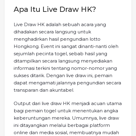
Apa Itu Live Draw HK?
Live Draw HK adalah sebuah acara yang
dihadakan secara langsung untuk
menghadirkan hasil pengundian lotto
Hongkong. Event ini sangat dinanti-nanti oleh
sejumlah pecinta togel, sebab hasil yang
ditampilkan secara langsung menyediakan
informasi terkini tentang nomor-nomor yang
sukses ditarik. Dengan live draw ini, pemain
dapat mengamati jalannya pengundian secara
transparan dan akuntabel.
Output dari live draw HK menjadi acuan utama
bagi pemain togel untuk menentukan angka
keberuntungan mereka. Umumnya, live draw
ini ditayangkan melalui berbagai platform
online dan media sosial, membuatnya mudah