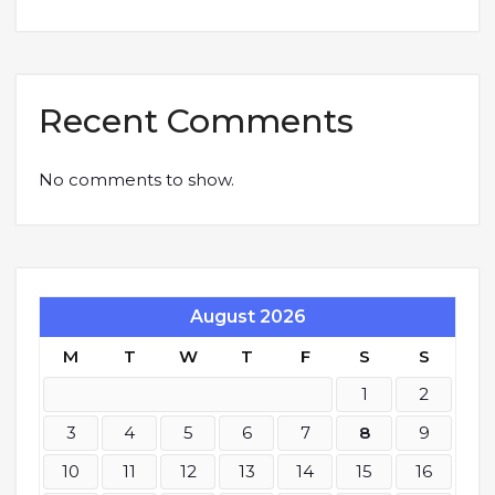
Recent Comments
No comments to show.
August 2026
M
T
W
T
F
S
S
1
2
3
4
5
6
7
8
9
10
11
12
13
14
15
16