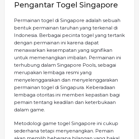
Pengantar Togel Singapore
Permainan togel di Singapore adalah sebuah
bentuk permainan taruhan yang terkenal di
Indonesia. Berbagai pecinta togel yang tertarik
dengan permainan ini karena dapat
menawarkan kesempatan yang signifikan
untuk memenangkan imbalan. Permainan ini
terhubung dalam Singapore Pools, sebagai
merupakan lembaga resmi yang
menyelenggarakan dan menyelenggarakan
permainan togel di Singapura. Keberadaan
lembaga otoritas ini memberi kepastian bagi
pemain tentang keadilan dan keterbukaan
dalam game.
Metodologi game togel Singapore ini cukup
sederhana tetapi menyenangkan. Pemain
akan memilih beberapa bilangan yang bakal