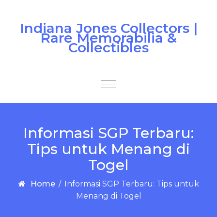
Skip to content
Indiana Jones Collectors |
Rare Memorabilia &
Collectibles
Toggle
navigation
Informasi SGP Terbaru:
Tips untuk Menang di
Togel
Home
/
Informasi SGP Terbaru: Tips untuk
Menang di Togel