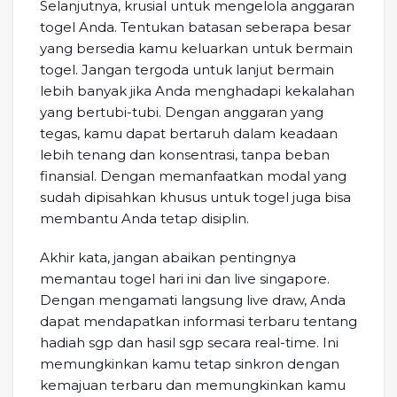
Selanjutnya, krusial untuk mengelola anggaran
togel Anda. Tentukan batasan seberapa besar
yang bersedia kamu keluarkan untuk bermain
togel. Jangan tergoda untuk lanjut bermain
lebih banyak jika Anda menghadapi kekalahan
yang bertubi-tubi. Dengan anggaran yang
tegas, kamu dapat bertaruh dalam keadaan
lebih tenang dan konsentrasi, tanpa beban
finansial. Dengan memanfaatkan modal yang
sudah dipisahkan khusus untuk togel juga bisa
membantu Anda tetap disiplin.
Akhir kata, jangan abaikan pentingnya
memantau togel hari ini dan live singapore.
Dengan mengamati langsung live draw, Anda
dapat mendapatkan informasi terbaru tentang
hadiah sgp dan hasil sgp secara real-time. Ini
memungkinkan kamu tetap sinkron dengan
kemajuan terbaru dan memungkinkan kamu