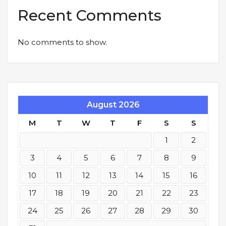
Recent Comments
No comments to show.
August 2026
M
T
W
T
F
S
S
1
2
3
4
5
6
7
8
9
10
11
12
13
14
15
16
17
18
19
20
21
22
23
24
25
26
27
28
29
30