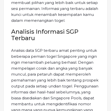
membuat pilihan yang lebih baik untuk setiap
sesi permainan. Informasi yang terbaru adalah
kunci untuk menambah kesempatan kamu
dalam memenangkan togel.
Analisis Informasi SGP
Terbaru
Analisis data SGP terbaru amat penting untuk
beberapa pemain togel Singapore yang ingin
ingin menambah peluang berhasil. Dengan
mempelajari corak dan angka yang banyak
muncul, para petaruh dapat memperoleh
pemahaman yang lebih baik tentang prospek
output pada setiap undian togel. Penggunaan
informasi dari hasil-hasil sebelumnya, yang
biasa disediakan dari Singapore Pools, dapat
membantu untuk mengidentifikasi nomor
yang mana yang punya kemungkinan yang