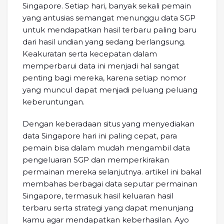
Singapore. Setiap hari, banyak sekali pemain
yang antusias semangat menunggu data SGP
untuk mendapatkan hasil terbaru paling baru
dari hasil undian yang sedang berlangsung.
Keakuratan serta kecepatan dalam
memperbarui data ini menjadi hal sangat
penting bagi mereka, karena setiap nomor
yang muncul dapat menjadi peluang peluang
keberuntungan.
Dengan keberadaan situs yang menyediakan
data Singapore hari ini paling cepat, para
pemain bisa dalam mudah mengambil data
pengeluaran SGP dan memperkirakan
permainan mereka selanjutnya. artikel ini bakal
membahas berbagai data seputar permainan
Singapore, termasuk hasil keluaran hasil
terbaru serta strategi yang dapat menunjang
kamu agar mendapatkan keberhasilan. Ayo