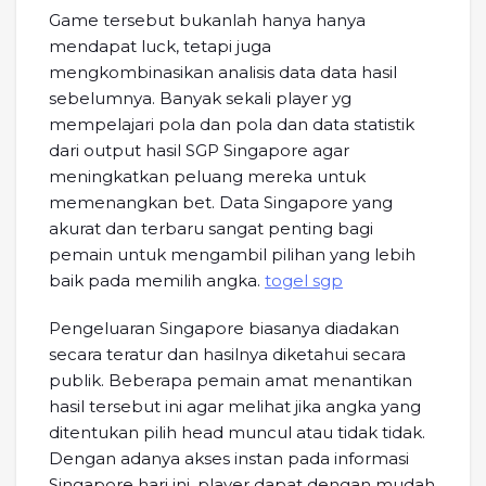
Game tersebut bukanlah hanya hanya
mendapat luck, tetapi juga
mengkombinasikan analisis data data hasil
sebelumnya. Banyak sekali player yg
mempelajari pola dan pola dan data statistik
dari output hasil SGP Singapore agar
meningkatkan peluang mereka untuk
memenangkan bet. Data Singapore yang
akurat dan terbaru sangat penting bagi
pemain untuk mengambil pilihan yang lebih
baik pada memilih angka.
togel sgp
Pengeluaran Singapore biasanya diadakan
secara teratur dan hasilnya diketahui secara
publik. Beberapa pemain amat menantikan
hasil tersebut ini agar melihat jika angka yang
ditentukan pilih head muncul atau tidak tidak.
Dengan adanya akses instan pada informasi
Singapore hari ini, player dapat dengan mudah