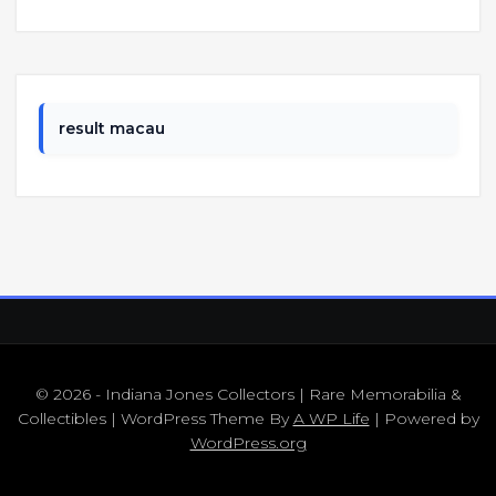
result macau
© 2026 - Indiana Jones Collectors | Rare Memorabilia &
Collectibles | WordPress Theme By
A WP Life
| Powered by
WordPress.org