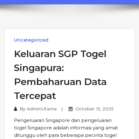
Uncategorized
Keluaran SGP Togel
Singapura:
Pembaharuan Data
Tercepat
By
AdminUtama
October 15, 2025
Pengeluaran Singapore dan pengeluaran
togel Singapore adalah informasi yang amat
ditunggu oleh para beberapa pecinta togel