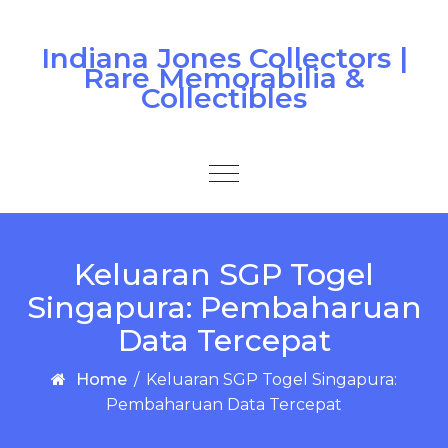
Skip to content
Indiana Jones Collectors |
Rare Memorabilia &
Collectibles
Toggle
navigation
Keluaran SGP Togel
Singapura: Pembaharuan
Data Tercepat
Home
/
Keluaran SGP Togel Singapura:
Pembaharuan Data Tercepat