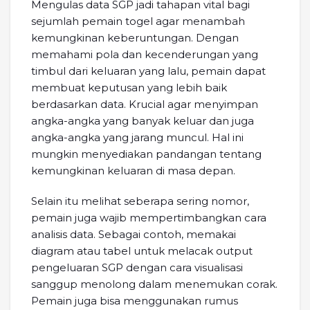
Mengulas data SGP jadi tahapan vital bagi
sejumlah pemain togel agar menambah
kemungkinan keberuntungan. Dengan
memahami pola dan kecenderungan yang
timbul dari keluaran yang lalu, pemain dapat
membuat keputusan yang lebih baik
berdasarkan data. Krucial agar menyimpan
angka-angka yang banyak keluar dan juga
angka-angka yang jarang muncul. Hal ini
mungkin menyediakan pandangan tentang
kemungkinan keluaran di masa depan.
Selain itu melihat seberapa sering nomor,
pemain juga wajib mempertimbangkan cara
analisis data. Sebagai contoh, memakai
diagram atau tabel untuk melacak output
pengeluaran SGP dengan cara visualisasi
sanggup menolong dalam menemukan corak.
Pemain juga bisa menggunakan rumus