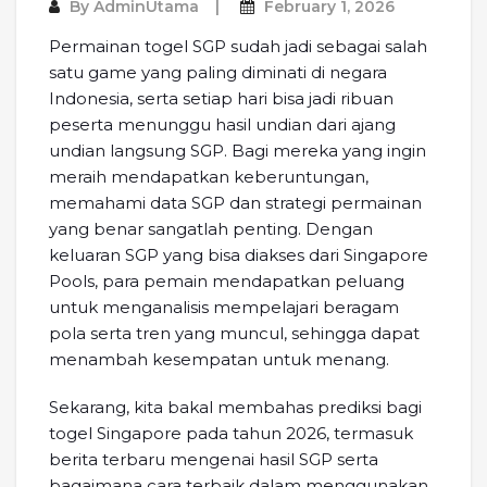
By
AdminUtama
February 1, 2026
Permainan togel SGP sudah jadi sebagai salah
satu game yang paling diminati di negara
Indonesia, serta setiap hari bisa jadi ribuan
peserta menunggu hasil undian dari ajang
undian langsung SGP. Bagi mereka yang ingin
meraih mendapatkan keberuntungan,
memahami data SGP dan strategi permainan
yang benar sangatlah penting. Dengan
keluaran SGP yang bisa diakses dari Singapore
Pools, para pemain mendapatkan peluang
untuk menganalisis mempelajari beragam
pola serta tren yang muncul, sehingga dapat
menambah kesempatan untuk menang.
Sekarang, kita bakal membahas prediksi bagi
togel Singapore pada tahun 2026, termasuk
berita terbaru mengenai hasil SGP serta
bagaimana cara terbaik dalam menggunakan