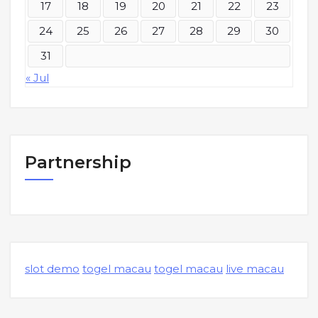
17
18
19
20
21
22
23
24
25
26
27
28
29
30
31
« Jul
Partnership
slot demo
togel macau
togel macau
live macau