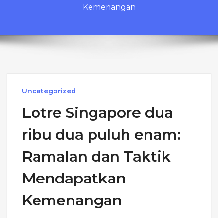
Kemenangan
Uncategorized
Lotre Singapore dua
ribu dua puluh enam:
Ramalan dan Taktik
Mendapatkan
Kemenangan