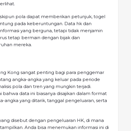
rlihat.
skipun pola dapat memberikan petunjuk, togel
ntung pada keberuntungan. Data hk dan
nformasi yang berguna, tetapi tidak menjamin
rus tetap bermain dengan bijak dan
ruhan mereka.
ong Kong sangat penting bagi para penggemar
ntang angka-angka yang keluar pada periode
isis pola dan tren yang mungkin terjadi.
ahwa data ini biasanya disajikan dalam format
-angka yang ditarik, tanggal pengeluaran, serta
a yang disebut dengan pengeluaran HK, di mana
ampilkan. Anda bisa menemukan informasi ini di