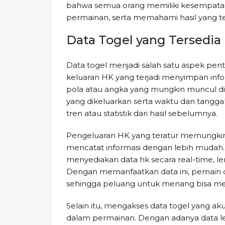
bahwa semua orang memiliki kesempat
permainan, serta memahami hasil yang te
Data Togel yang Tersedia
Data togel menjadi salah satu aspek pen
keluaran HK yang terjadi menyimpan info
pola atau angka yang mungkin muncul d
yang dikeluarkan serta waktu dan tangga
tren atau statistik dari hasil sebelumnya.
Pengeluaran HK yang teratur memungk
mencatat informasi dengan lebih mudah. 
menyediakan data hk secara real-time, le
Dengan memanfaatkan data ini, pemain d
sehingga peluang untuk menang bisa me
Selain itu, mengakses data togel yang ak
dalam permainan. Dengan adanya data 