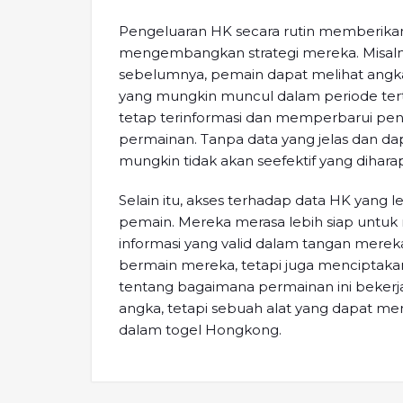
Pengeluaran HK secara rutin memberikan
mengembangkan strategi mereka. Misaln
sebelumnya, pemain dapat melihat angk
yang mungkin muncul dalam periode tert
tetap terinformasi dan memperbarui p
permainan. Tanpa data yang jelas dan da
mungkin tidak akan seefektif yang dihara
Selain itu, akses terhadap data HK yang 
pemain. Mereka merasa lebih siap untuk
informasi yang valid dalam tangan merek
bermain mereka, tetapi juga mencipta
tentang bagaimana permainan ini bekerja
angka, tetapi sebuah alat yang dapat m
dalam togel Hongkong.