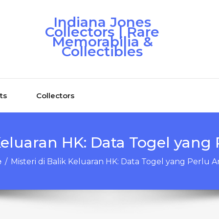
Indiana Jones
Collectors | Rare
Memorabilia &
Collectibles
ts
Collectors
 Keluaran HK: Data Togel yan
e
/
Misteri di Balik Keluaran HK: Data Togel yang Perlu 