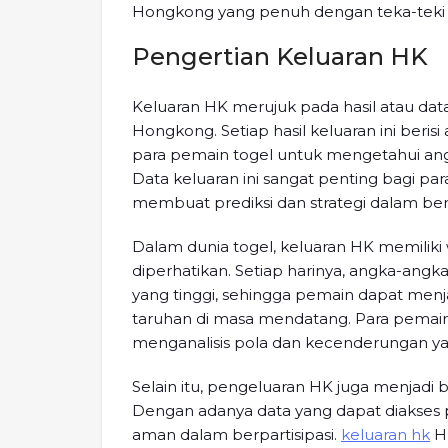
Hongkong yang penuh dengan teka-teki 
Pengertian Keluaran HK
Keluaran HK merujuk pada hasil atau dat
Hongkong. Setiap hasil keluaran ini beris
para pemain togel untuk mengetahui angk
Data keluaran ini sangat penting bagi pa
membuat prediksi dan strategi dalam ber
Dalam dunia togel, keluaran HK memiliki
diperhatikan. Setiap harinya, angka-angka
yang tinggi, sehingga pemain dapat me
taruhan di masa mendatang. Para pemain 
menganalisis pola dan kecenderungan y
Selain itu, pengeluaran HK juga menjadi 
Dengan adanya data yang dapat diakses 
aman dalam berpartisipasi.
keluaran hk
HK