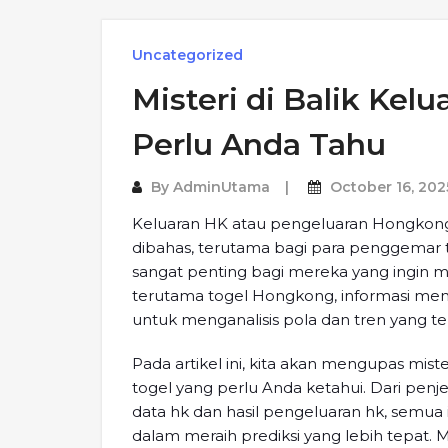
Uncategorized
Misteri di Balik Kel
Perlu Anda Tahu
By
AdminUtama
October 16, 202
Keluaran HK atau pengeluaran Hongkong
dibahas, terutama bagi para penggemar t
sangat penting bagi mereka yang ingin m
terutama togel Hongkong, informasi meng
untuk menganalisis pola dan tren yang ter
Pada artikel ini, kita akan mengupas mis
togel yang perlu Anda ketahui. Dari pe
data hk dan hasil pengeluaran hk, semua
dalam meraih prediksi yang lebih tepat. Ma