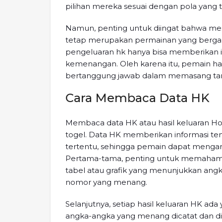
pilihan mereka sesuai dengan pola yang te
Namun, penting untuk diingat bahwa me
tetap merupakan permainan yang berga
pengeluaran hk hanya bisa memberikan i
kemenangan. Oleh karena itu, pemain ha
bertanggung jawab dalam memasang ta
Cara Membaca Data HK
Membaca data HK atau hasil keluaran H
togel. Data HK memberikan informasi te
tertentu, sehingga pemain dapat menganal
Pertama-tama, penting untuk memahami b
tabel atau grafik yang menunjukkan angka
nomor yang menang.
Selanjutnya, setiap hasil keluaran HK ad
angka-angka yang menang dicatat dan dit