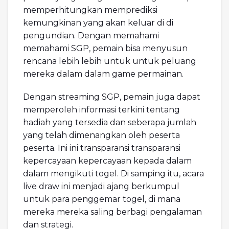
memperhitungkan memprediksi
kemungkinan yang akan keluar di di
pengundian. Dengan memahami
memahami SGP, pemain bisa menyusun
rencana lebih lebih untuk untuk peluang
mereka dalam dalam game permainan.
Dengan streaming SGP, pemain juga dapat
memperoleh informasi terkini tentang
hadiah yang tersedia dan seberapa jumlah
yang telah dimenangkan oleh peserta
peserta. Ini ini transparansi transparansi
kepercayaan kepercayaan kepada dalam
dalam mengikuti togel. Di samping itu, acara
live draw ini menjadi ajang berkumpul
untuk para penggemar togel, di mana
mereka mereka saling berbagi pengalaman
dan strategi.