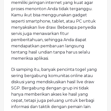
memiliki jaringan internet yang kuat agar
proses menonton Anda tidak terganggu.
Kamu ikut bisa menggunakan gadget
seperti smartphone, tablet, atau PC untuk
menyaksikan live draw. Beberapa penyedia
servis juga menawarkan fitur
pemberitahuan, sehingga Anda dapat
mendapatkan pembaruan langsung
tentang hasil undian tanpa harus selalu
memeriksa aplikasi.
Di samping itu, banyak pencinta togel yang
sering bergabung komunitas online atau
diskusi yang mendiskusikan hasil live draw
SGP. Bergabung dengan grup ini tidak
hanya memberikan akses ke hasil yang
cepat, tetapi juga peluang untuk berbagi
informasi dan taktik dengan pemain lain.