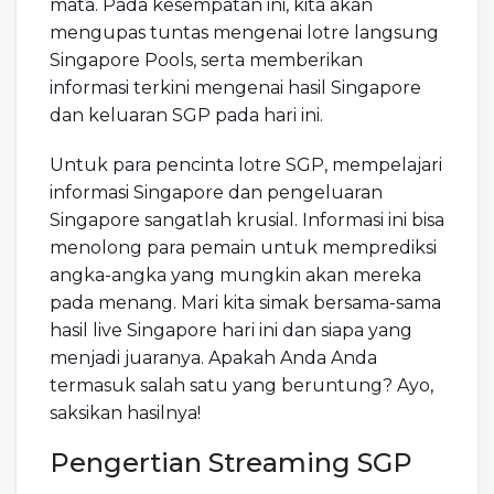
mata. Pada kesempatan ini, kita akan
mengupas tuntas mengenai lotre langsung
Singapore Pools, serta memberikan
informasi terkini mengenai hasil Singapore
dan keluaran SGP pada hari ini.
Untuk para pencinta lotre SGP, mempelajari
informasi Singapore dan pengeluaran
Singapore sangatlah krusial. Informasi ini bisa
menolong para pemain untuk memprediksi
angka-angka yang mungkin akan mereka
pada menang. Mari kita simak bersama-sama
hasil live Singapore hari ini dan siapa yang
menjadi juaranya. Apakah Anda Anda
termasuk salah satu yang beruntung? Ayo,
saksikan hasilnya!
Pengertian Streaming SGP