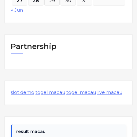
27
28
29
30
31
« Jun
Partnership
slot demo
togel macau
togel macau
live macau
result macau